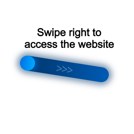
Одинцово
45-67
ул.
+7 (495) 234-
Климатика
Советская, 20
56-78
ул.
Климат-
+7 (495) 345-
Московская,
Сервис
67-89
15
Выбор надежного интернет-магазина
климатического оборудования в Одинцово
требует внимания к деталям и изучения
отзывов других клиентов. Следуя нашим
рекомендациям, вы сможете найти магазин,
который соответствует вашим