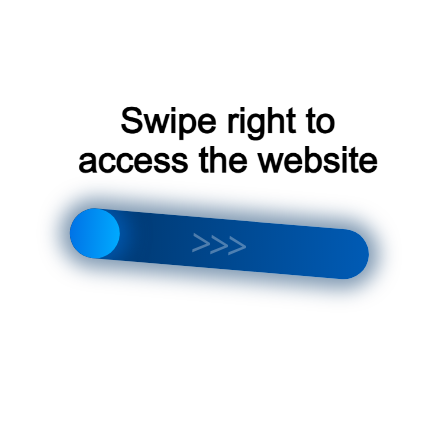
высококачественными и
надежными кондиционерами;
LG
: корейский бренд‚
предлагающий широкий
ассортимент кондиционеров для
дома;
Panasonic
: японский бренд‚
известный своими
инновационными решениями в
области климатической техники;
Mitsubishi Electric
: японский
бренд‚ предлагающий
высококачественные
кондиционеры с передовыми