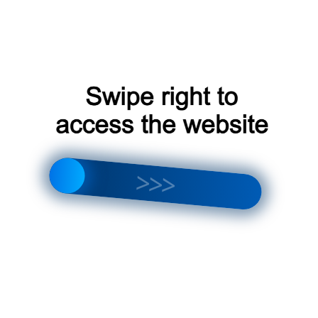
дходят для офисов с подвесными потолками.
— универсальное решение для любого
темы:
создайте свой микроклимат в каждой
ения вина:
сохраните идеальный вкус ваших
е без пыли, шума и сквозняков! 🍃
ии:
обеспечьте постоянный приток свежего и
родных домов:
экономичное и экологичное
етов:
создайте оптимальные условия для